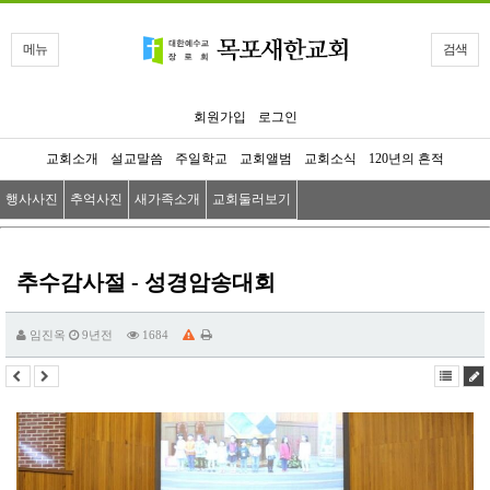
메뉴
검색
회원가입
로그인
교회소개
설교말씀
주일학교
교회앨범
교회소식
120년의 흔적
행사사진
추억사진
새가족소개
교회둘러보기
추수감사절 - 성경암송대회
임진옥
9년전
1684