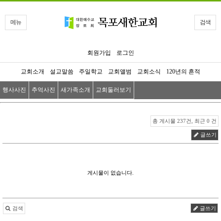
메뉴
검색
회원가입
로그인
교회소개
설교말씀
주일학교
교회앨범
교회소식
120년의 흔적
행사사진
추억사진
새가족소개
교회둘러보기
총 게시물 237건, 최근 0 건
글쓰기
게시물이 없습니다.
검색
글쓰기