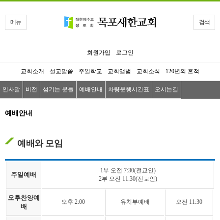
메뉴
검색
회원가입
로그인
교회소개
설교말씀
주일학교
교회앨범
교회소식
120년의 흔적
인사말
비전
섬기는 분들
예배안내
차량운행시간표
오시는길
예배안내
예배와 모임
1부 오전 7:30(전교인)
주일예배
2부 오전 11:30(전교인)
오후찬양예
오후 2:00
유치부예배
오전 11:30
배