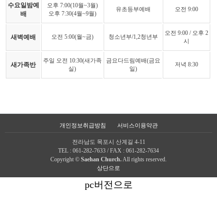
수요일밤예
오후 7:00(10월~3월)
유초등부예배
오전 9:00
배
오후 7:30(4월~9월)
오전 9:00 / 오후 2
새벽예배
오전 5:00(월~금)
청소년부/1,2청년부
시
주일 오전 10:30(새가족
금요다드림예배(금요
새가족반
저녁 8:30
실)
일)
개인정보취급방침
서비스이용약관
전라남도 목포시 산계길 4-11
TEL : 061-282-7633 / FAX : 061-282-7634
Copyright ©
Saehan Church.
All rights reserved.
상단으로
pc버전으로