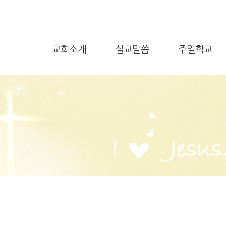
차량운행시간표
초청강사
1.2청년부
오시는길
소요리문답강해
새소식반
하이델베르크문답
교회소개
설교말씀
주일학교