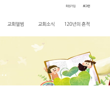
자유게시판
회원가입
로그인
교회행사
외부행사
교회앨범
교회소식
120년의 흔적