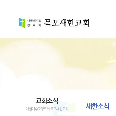
교회소식
새한소식
대한예수교장로회 목포새한교회