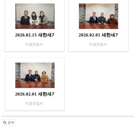
2026.02.15 새한새가족
2026.02.01 새한새가족
이경진집사
이경진집사
2026.02.01 새한새가족
이경진집사
검색