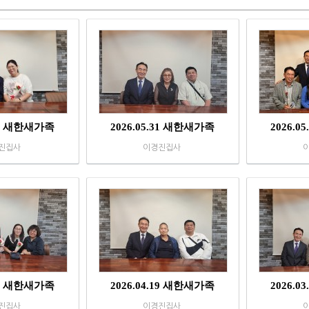
.07 새한새가족
2026.05.31 새한새가족
2026.
진집사
이경진집사
.17 새한새가족
2026.04.19 새한새가족
2026.
진집사
이경진집사