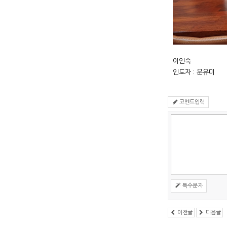
이인숙
인도자 : 문유미
코멘트입력
특수문자
이전글
다음글