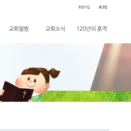
자유게시판
회원가입
로그인
교회행사
외부행사
교회앨범
교회소식
120년의 흔적