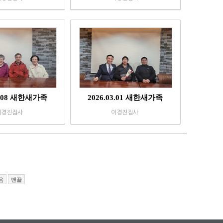
03.08 새한새가족
2026.03.01 새한새가족
이경진집사
이경진집사
음
맨끝