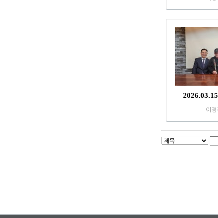
2026.03
이경